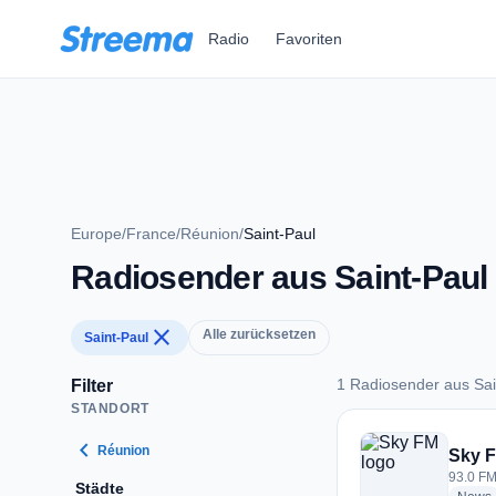
Zum Hauptinhalt springen
Radio
Favoriten
Europe
/
France
/
Réunion
/
Saint-Paul
Radiosender aus Saint-Paul
close
Alle zurücksetzen
Saint-Paul
1 Radiosender aus Sai
Filter
STANDORT
1 Radiosender aus 
chevron_left
Réunion
Sky 
93.0 FM
Städte