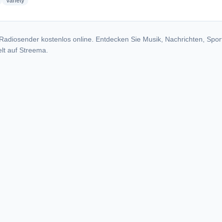
radio stations
radio stations
Variety
Radiosender kostenlos online. Entdecken Sie Musik, Nachrichten, Spor
lt auf Streema.