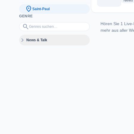
News
location_on
Saint-Paul
GENRE
Hören Sie 1 Live-
Genres suchen…
search
mehr aus aller We
expand_more
News & Talk