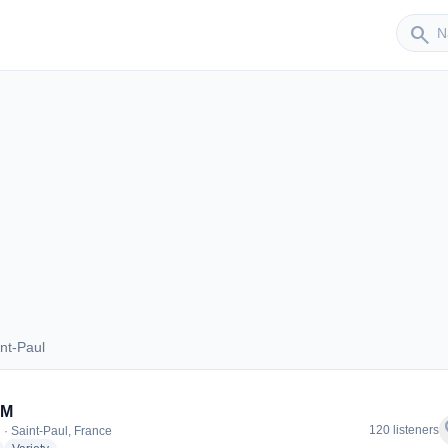
Sender
search
nt-Paul
Saint-Paul
FM
f
120 listeners
 · Saint-Paul, France