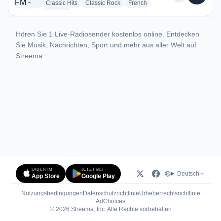
radio stations
radio stations
radio stations
Classic Hits
Classic Rock
French
more genres for CHOC FM - CHOC-FM
+2
more
Hören Sie 1 Live-Radiosender kostenlos online. Entdecken
Sie Musik, Nachrichten, Sport und mehr aus aller Welt auf
Streema.
LADEN IM
JETZT BEI
Deutsch
App Store
Google Play
Nutzungsbedingungen
Datenschutzrichtlinie
Urheberrechtsrichtlinie
(öffnet in neuem Tab)
AdChoices
© 2026 Streema, Inc. Alle Rechte vorbehalten