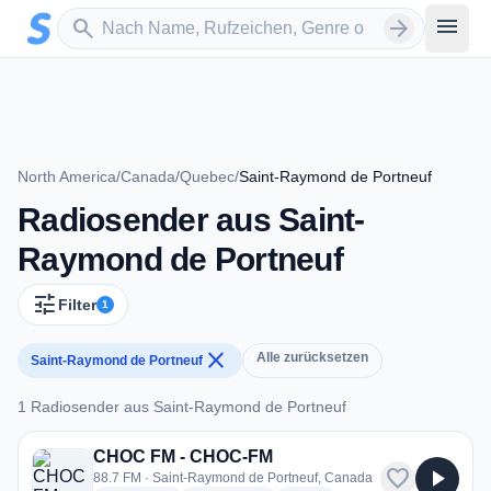
Zum Hauptinhalt springen
Sender suchen
menu
search
arrow_forward
North America
/
Canada
/
Quebec
/
Saint-Raymond de Portneuf
Radiosender aus Saint-
Raymond de Portneuf
tune
Filter
1
close
Alle zurücksetzen
Saint-Raymond de Portneuf
1 Radiosender aus Saint-Raymond de Portneuf
1 Radiosender aus Saint-Raymond de Portneuf
CHOC FM - CHOC-FM
favorite
play_arrow
88.7 FM · Saint-Raymond de Portneuf, Canada