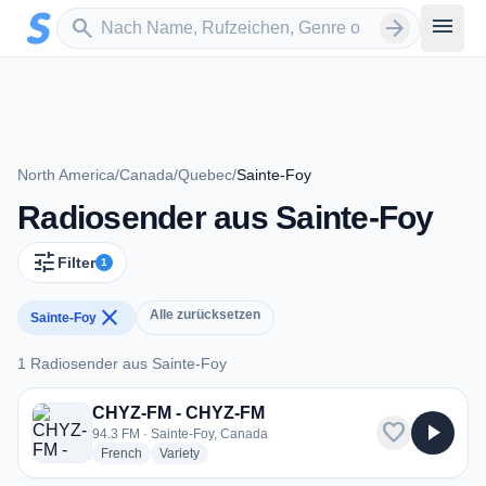
Zum Hauptinhalt springen
Sender suchen
menu
search
arrow_forward
North America
/
Canada
/
Quebec
/
Sainte-Foy
Radiosender aus Sainte-Foy
tune
Filter
1
close
Alle zurücksetzen
Sainte-Foy
1 Radiosender aus Sainte-Foy
1 Radiosender aus Sainte-Foy
CHYZ-FM - CHYZ-FM
favorite
play_arrow
94.3 FM · Sainte-Foy, Canada
radio stations
radio stations
French
Variety