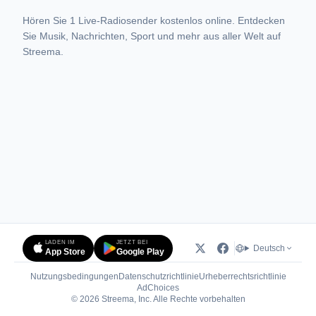
Hören Sie 1 Live-Radiosender kostenlos online. Entdecken
Sie Musik, Nachrichten, Sport und mehr aus aller Welt auf
Streema.
LADEN IM
JETZT BEI
Deutsch
App Store
Google Play
Nutzungsbedingungen
Datenschutzrichtlinie
Urheberrechtsrichtlinie
(öffnet in neuem Tab)
AdChoices
© 2026 Streema, Inc. Alle Rechte vorbehalten