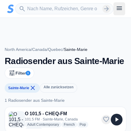
Zum Hauptinhalt springen
Sender suchen
menu
search
arrow_forward
North America
/
Canada
/
Quebec
/
Sainte-Marie
Radiosender aus Sainte-Marie
tune
Filter
1
close
Alle zurücksetzen
Sainte-Marie
1 Radiosender aus Sainte-Marie
1 Radiosender aus Sainte-Marie
O 101,5 - CHEQ-FM
favorite
play_arrow
101.5 FM · Sainte-Marie, Canada
radio stations
radio stations
radio stations
Adult Contemporary
French
Pop
more genres for O 101,5 - CHEQ-FM
+2
more