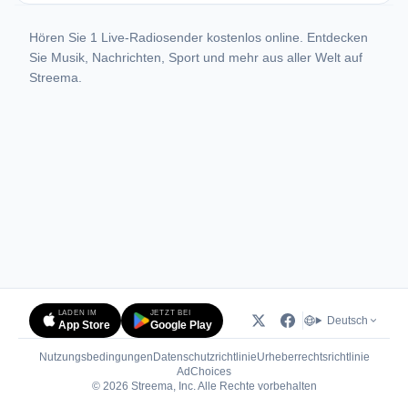
Hören Sie 1 Live-Radiosender kostenlos online. Entdecken
Sie Musik, Nachrichten, Sport und mehr aus aller Welt auf
Streema.
LADEN IM
JETZT BEI
Deutsch
App Store
Google Play
Nutzungsbedingungen
Datenschutzrichtlinie
Urheberrechtsrichtlinie
(öffnet in neuem Tab)
AdChoices
© 2026 Streema, Inc. Alle Rechte vorbehalten