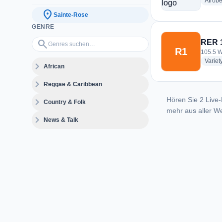
Afrobe
location_on
Sainte-Rose
GENRE
Genres suchen…
search
RER 
R1
105.5 W
Variet
expand_more
African
expand_more
Reggae & Caribbean
Hören Sie 2 Live-
expand_more
Country & Folk
mehr aus aller We
expand_more
News & Talk