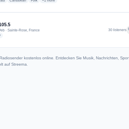
radio stations
radio stations
radio stations
more genres for Radio Oxygène Réunion
ats
Caribbean
Folk
+1
more
105.5
f
30 listeners
eb · Sainte-Rose, France
radio stations
y
Radiosender kostenlos online. Entdecken Sie Musik, Nachrichten, Spor
lt auf Streema.