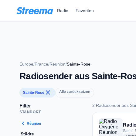
Zum Hauptinhalt springen
Radio
Favoriten
Europe
/
France
/
Réunion
/
Sainte-Rose
Radiosender aus Sainte-Ro
close
Alle zurücksetzen
Sainte-Rose
2 Radiosender aus Sa
Filter
STANDORT
2 Radiosender aus 
chevron_left
Réunion
Radi
Sainte-
Städte