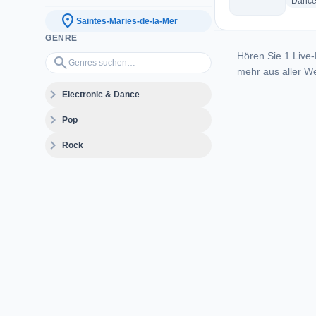
Danc
location_on
Saintes-Maries-de-la-Mer
GENRE
Hören Sie 1 Live-
Genres suchen…
search
mehr aus aller We
expand_more
Electronic & Dance
expand_more
Pop
expand_more
Rock