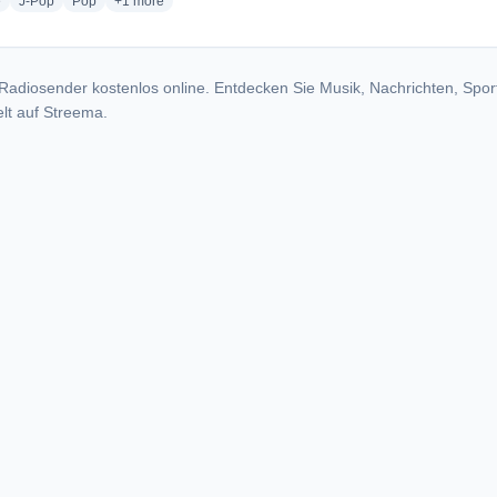
radio stations
radio stations
radio stations
more genres for Topazz FM 107,5
e
J-Pop
Pop
+1
more
Radiosender kostenlos online. Entdecken Sie Musik, Nachrichten, Spor
lt auf Streema.