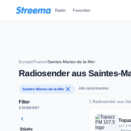
Zum Hauptinhalt springen
Radio
Favoriten
Europe
/
France
/
Saintes-Maries-de-la-Mer
Radiosender aus Saintes-Ma
close
Alle zurücksetzen
Saintes-Maries-de-la-Mer
1 Radiosender aus Sai
Filter
STANDORT
1 Radiosender aus S
chevron_left
Topaz
107.5 F
Städte