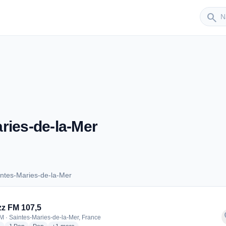
Sender
search
ries-de-la-Mer
ntes-Maries-de-la-Mer
aintes-Maries-de-la-Mer
z FM 107,5
f
M · Saintes-Maries-de-la-Mer, France