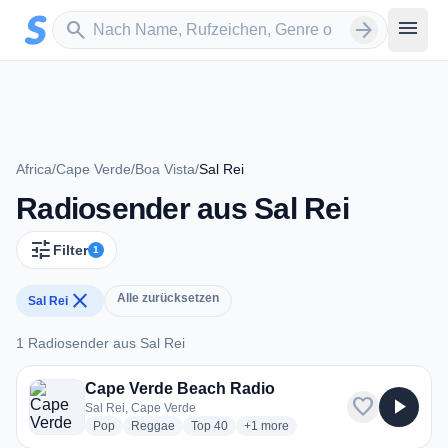
Zum Hauptinhalt springen
Sender suchen
menu
search
arrow_forward
Africa
/
Cape Verde
/
Boa Vista
/
Sal Rei
Radiosender aus Sal Rei
tune
Filter
1
close
Alle zurücksetzen
Sal Rei
1 Radiosender aus Sal Rei
1 Radiosender aus Sal Rei
Cape Verde Beach Radio
favorite
play_arrow
Sal Rei, Cape Verde
radio stations
radio stations
radio stations
more genres for Cape Verde Beac
Pop
Reggae
Top 40
+1
more