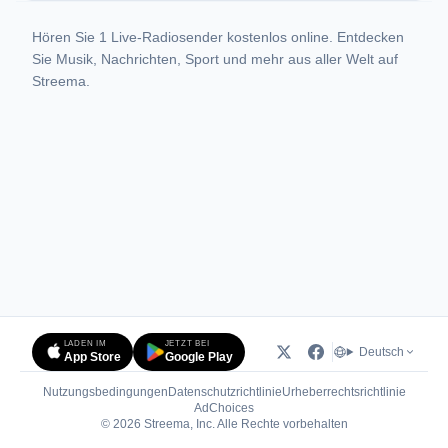
Hören Sie 1 Live-Radiosender kostenlos online. Entdecken
Sie Musik, Nachrichten, Sport und mehr aus aller Welt auf
Streema.
LADEN IM
JETZT BEI
Deutsch
App Store
Google Play
Nutzungsbedingungen
Datenschutzrichtlinie
Urheberrechtsrichtlinie
(öffnet in neuem Tab)
AdChoices
© 2026 Streema, Inc. Alle Rechte vorbehalten