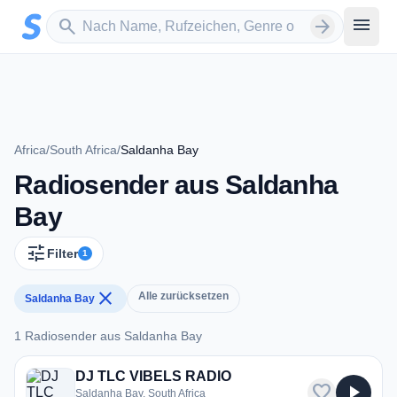
Zum Hauptinhalt springen
Sender suchen
menu
search
arrow_forward
Africa
/
South Africa
/
Saldanha Bay
Radiosender aus Saldanha
Bay
tune
Filter
1
close
Alle zurücksetzen
Saldanha Bay
1 Radiosender aus Saldanha Bay
1 Radiosender aus Saldanha Bay
DJ TLC VIBELS RADIO
favorite
play_arrow
Saldanha Bay, South Africa