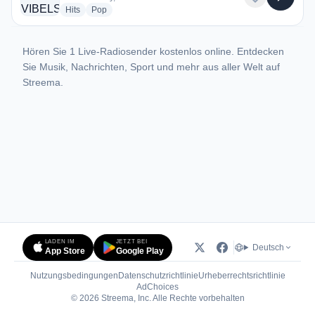
radio stations
radio stations
Hits
Pop
Hören Sie 1 Live-Radiosender kostenlos online. Entdecken
Sie Musik, Nachrichten, Sport und mehr aus aller Welt auf
Streema.
LADEN IM
JETZT BEI
Deutsch
App Store
Google Play
Nutzungsbedingungen
Datenschutzrichtlinie
Urheberrechtsrichtlinie
(öffnet in neuem Tab)
AdChoices
© 2026 Streema, Inc. Alle Rechte vorbehalten