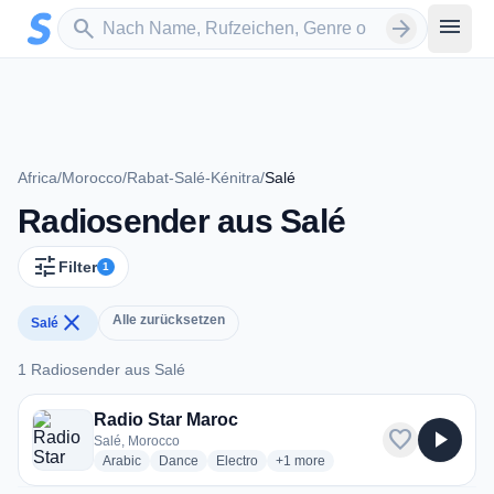
Zum Hauptinhalt springen
Sender suchen
menu
search
arrow_forward
Africa
/
Morocco
/
Rabat-Salé-Kénitra
/
Salé
Radiosender aus Salé
tune
Filter
1
close
Alle zurücksetzen
Salé
1 Radiosender aus Salé
1 Radiosender aus Salé
Radio Star Maroc
favorite
play_arrow
Salé, Morocco
radio stations
radio stations
radio stations
more genres for Radio Star Maroc
Arabic
Dance
Electro
+1
more