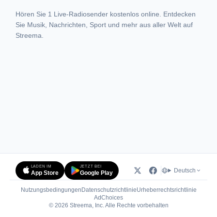
Hören Sie 1 Live-Radiosender kostenlos online. Entdecken
Sie Musik, Nachrichten, Sport und mehr aus aller Welt auf
Streema.
LADEN IM
JETZT BEI
Deutsch
App Store
Google Play
Nutzungsbedingungen
Datenschutzrichtlinie
Urheberrechtsrichtlinie
(öffnet in neuem Tab)
AdChoices
© 2026 Streema, Inc. Alle Rechte vorbehalten