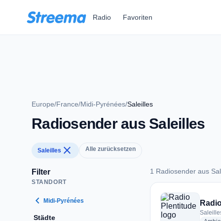
Zum Hauptinhalt springen
Radio
Favoriten
Europe
/
France
/
Midi-Pyrénées
/
Saleilles
Radiosender aus Saleilles
close
Alle zurücksetzen
Saleilles
1 Radiosender aus Sale
Filter
STANDORT
1 Radiosender aus S
chevron_left
Midi-Pyrénées
Radio
Saleille
Städte