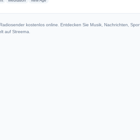
radio stations
radio stations
radio stations
nt
Meditation
New Age
Radiosender kostenlos online. Entdecken Sie Musik, Nachrichten, Spor
lt auf Streema.