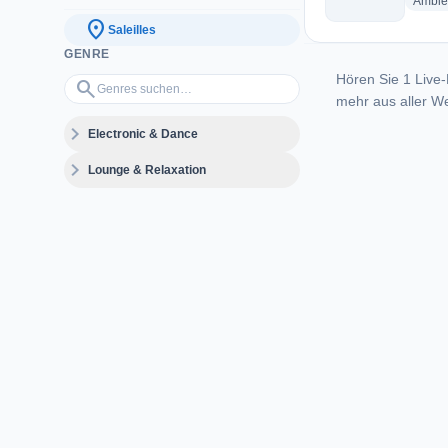
Ambie
location_on
Saleilles
GENRE
Hören Sie 1 Live-
Genres suchen…
search
mehr aus aller We
expand_more
Electronic & Dance
expand_more
Lounge & Relaxation