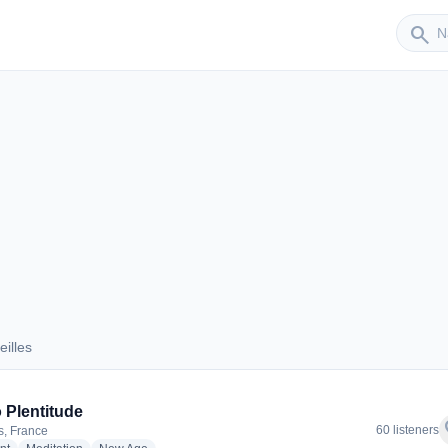
Sender
search
illes
aleilles
 Plentitude
f
60 listeners
s, France