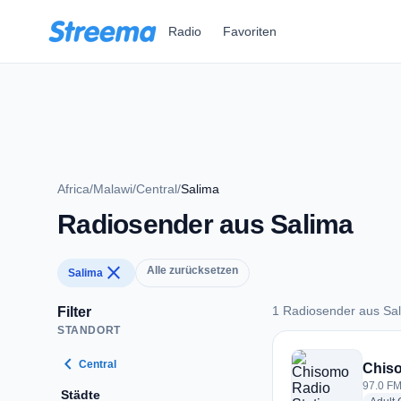
Zum Hauptinhalt springen
Radio
Favoriten
Africa
/
Malawi
/
Central
/
Salima
Radiosender aus Salima
close
Alle zurücksetzen
Salima
1 Radiosender aus Sa
Filter
STANDORT
1 Radiosender aus 
chevron_left
Central
Chiso
97.0 FM
Städte