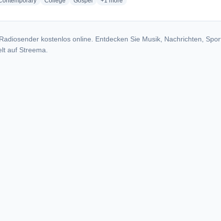
radio stations
radio stations
radio stations
more genres for Chisomo Radio Station
 Contemporary
College
Gospel
+1
more
Radiosender kostenlos online. Entdecken Sie Musik, Nachrichten, Spor
lt auf Streema.