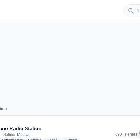
Sender
search
lima
Salima
mo Radio Station
f
390 listeners
 · Salima, Malawi