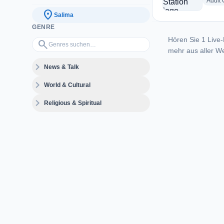
Adult
location_on
Salima
GENRE
Hören Sie 1 Live-
Genres suchen…
search
mehr aus aller We
expand_more
News & Talk
expand_more
World & Cultural
expand_more
Religious & Spiritual