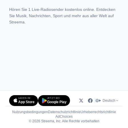
Hören Sie 1 Live-Radiosender kostenlos online. Entdecken
Sie Musik, Nachrichten, Sport und mehr aus aller Welt auf
Streema.
LADEN IM
JETZT BEI
Deutsch
App Store
Google Play
Nutzungsbedingungen
Datenschutzrichtlinie
Urheberrechtsrichtlinie
(öffnet in neuem Tab)
AdChoices
© 2026 Streema, Inc. Alle Rechte vorbehalten