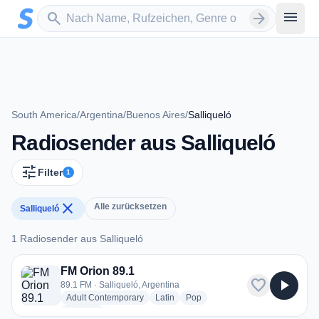
Zum Hauptinhalt springen
Sender suchen
menu
search
arrow_forward
South America
/
Argentina
/
Buenos Aires
/
Salliqueló
Radiosender aus Salliqueló
tune
Filter
1
close
Alle zurücksetzen
Salliqueló
1 Radiosender aus Salliqueló
1 Radiosender aus Salliqueló
FM Orion 89.1
favorite
play_arrow
89.1 FM · Salliqueló, Argentina
radio stations
radio stations
radio stations
Adult Contemporary
Latin
Pop
more genres for FM Orion 89.1
+1
more