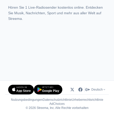
Hören Sie 1 Live-Radiosender kostenlos online. Entdecken
Sie Musik, Nachrichten, Sport und mehr aus aller Welt auf
Streema.
LADEN IM
JETZT BEI
Deutsch
App Store
Google Play
Nutzungsbedingungen
Datenschutzrichtlinie
Urheberrechtsrichtlinie
(öffnet in neuem Tab)
AdChoices
© 2026 Streema, Inc. Alle Rechte vorbehalten