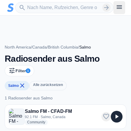
Zum Hauptinhalt springen
Sender suchen
menu
search
arrow_forward
North America
/
Canada
/
British Columbia
/
Salmo
Radiosender aus Salmo
tune
Filter
1
close
Alle zurücksetzen
Salmo
1 Radiosender aus Salmo
1 Radiosender aus Salmo
Salmo FM - CFAD-FM
favorite
play_arrow
92.1 FM · Salmo, Canada
radio stations
Community