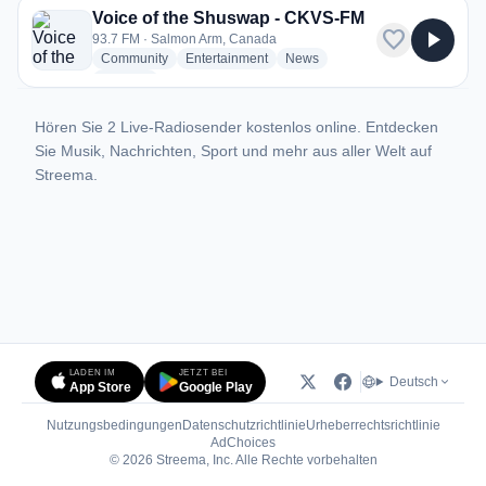
Voice of the Shuswap - CKVS-FM
favorite
play_arrow
93.7 FM · Salmon Arm, Canada
radio stations
radio stations
radio stations
Community
Entertainment
News
more genres for Voice of the Shuswap - CKVS-FM
+1
more
Hören Sie 2 Live-Radiosender kostenlos online. Entdecken
Sie Musik, Nachrichten, Sport und mehr aus aller Welt auf
Streema.
LADEN IM
JETZT BEI
Deutsch
App Store
Google Play
Nutzungsbedingungen
Datenschutzrichtlinie
Urheberrechtsrichtlinie
(öffnet in neuem Tab)
AdChoices
© 2026 Streema, Inc. Alle Rechte vorbehalten