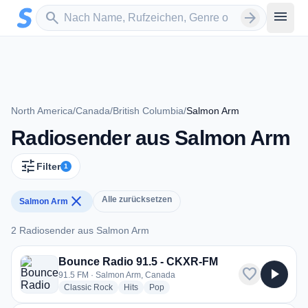
Zum Hauptinhalt springen
Sender suchen
menu
search
arrow_forward
North America
/
Canada
/
British Columbia
/
Salmon Arm
Radiosender aus Salmon Arm
tune
Filter
1
close
Alle zurücksetzen
Salmon Arm
2 Radiosender aus Salmon Arm
2 Radiosender aus Salmon Arm
Bounce Radio 91.5 - CKXR-FM
favorite
play_arrow
91.5 FM · Salmon Arm, Canada
radio stations
radio stations
radio stations
Classic Rock
Hits
Pop