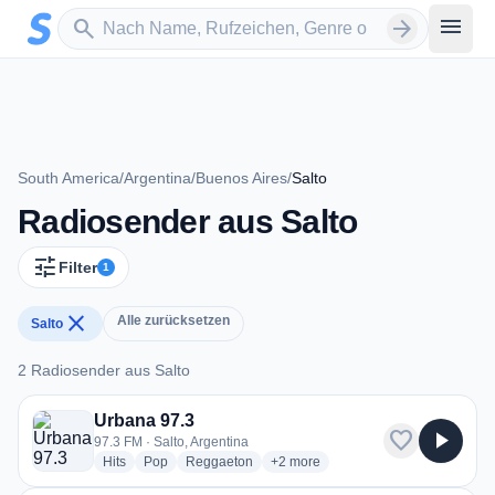
Zum Hauptinhalt springen
Sender suchen
menu
search
arrow_forward
South America
/
Argentina
/
Buenos Aires
/
Salto
Radiosender aus Salto
tune
Filter
1
close
Alle zurücksetzen
Salto
2 Radiosender aus Salto
2 Radiosender aus Salto
Urbana 97.3
favorite
play_arrow
97.3 FM · Salto, Argentina
radio stations
radio stations
radio stations
more genres for Urbana 97.3
Hits
Pop
Reggaeton
+2
more