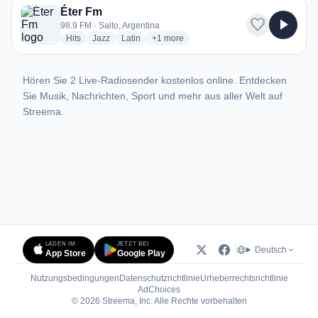
Éter Fm
favorite
play_arrow
98.9 FM · Salto, Argentina
radio stations
radio stations
radio stations
more genres for Éter Fm
Hits
Jazz
Latin
+1
more
Hören Sie 2 Live-Radiosender kostenlos online. Entdecken
Sie Musik, Nachrichten, Sport und mehr aus aller Welt auf
Streema.
LADEN IM
JETZT BEI
Deutsch
App Store
Google Play
Nutzungsbedingungen
Datenschutzrichtlinie
Urheberrechtsrichtlinie
(öffnet in neuem Tab)
AdChoices
© 2026 Streema, Inc. Alle Rechte vorbehalten