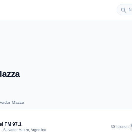
Sender
search
Mazza
lvador Mazza
Salvador Mazza
l FM 97.1
f
30 listeners
 · Salvador Mazza, Argentina