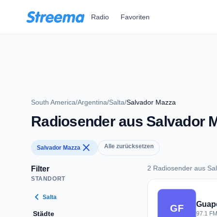
Zum Hauptinhalt springen
Radio
Favoriten
South America
/
Argentina
/
Salta
/
Salvador Mazza
Radiosender aus Salvador 
close
Alle zurücksetzen
Salvador Mazza
2 Radiosender aus Sa
Filter
STANDORT
2 Radiosender aus 
chevron_left
Salta
Guape
GF
Städte
97.1 FM