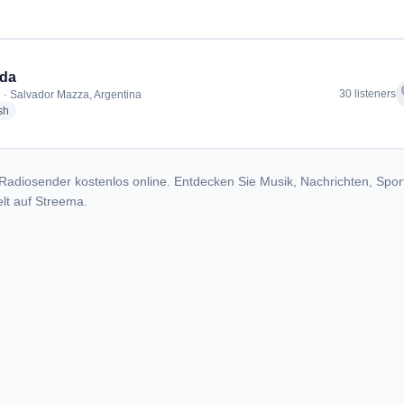
ida
f
30 listeners
 · Salvador Mazza, Argentina
radio stations
sh
Radiosender kostenlos online. Entdecken Sie Musik, Nachrichten, Spor
lt auf Streema.