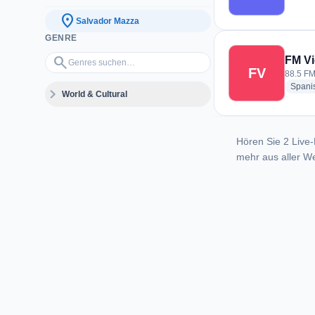
location_on
Salvador Mazza
GENRE
Genres suchen…
search
FM V
FV
88.5 FM
Spani
expand_more
World & Cultural
Hören Sie 2 Live-
mehr aus aller We