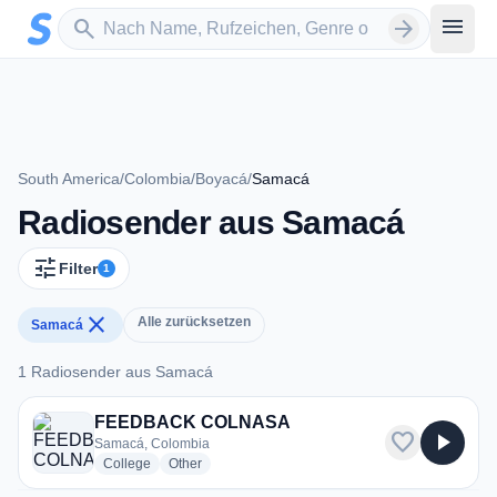
Zum Hauptinhalt springen
Sender suchen
menu
search
arrow_forward
South America
/
Colombia
/
Boyacá
/
Samacá
Radiosender aus Samacá
tune
Filter
1
close
Alle zurücksetzen
Samacá
1 Radiosender aus Samacá
1 Radiosender aus Samacá
FEEDBACK COLNASA
favorite
play_arrow
Samacá, Colombia
radio stations
radio stations
College
Other