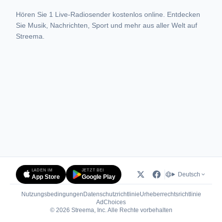
Hören Sie 1 Live-Radiosender kostenlos online. Entdecken
Sie Musik, Nachrichten, Sport und mehr aus aller Welt auf
Streema.
LADEN IM
JETZT BEI
Deutsch
App Store
Google Play
Nutzungsbedingungen
Datenschutzrichtlinie
Urheberrechtsrichtlinie
(öffnet in neuem Tab)
AdChoices
© 2026 Streema, Inc. Alle Rechte vorbehalten