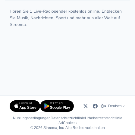
Hören Sie 1 Live-Radiosender kostenlos online. Entdecken
Sie Musik, Nachrichten, Sport und mehr aus aller Welt auf
Streema.
LADEN IM
JETZT BEI
Deutsch
App Store
Google Play
Nutzungsbedingungen
Datenschutzrichtlinie
Urheberrechtsrichtlinie
(öffnet in neuem Tab)
AdChoices
© 2026 Streema, Inc. Alle Rechte vorbehalten