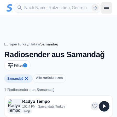
Zum Hauptinhalt springen
Sender suchen
menu
search
arrow_forward
Europe
/
Turkey
/
Hatay
/
Samandağ
Radiosender aus Samandağ
tune
Filter
1
close
Alle zurücksetzen
Samandağ
1 Radiosender aus Samandağ
1 Radiosender aus Samandağ
Radyo Tempo
favorite
play_arrow
101.4 FM · Samandağ, Turkey
radio stations
Pop