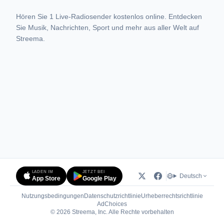
Hören Sie 1 Live-Radiosender kostenlos online. Entdecken
Sie Musik, Nachrichten, Sport und mehr aus aller Welt auf
Streema.
LADEN IM
JETZT BEI
Deutsch
App Store
Google Play
Nutzungsbedingungen
Datenschutzrichtlinie
Urheberrechtsrichtlinie
(öffnet in neuem Tab)
AdChoices
© 2026 Streema, Inc. Alle Rechte vorbehalten