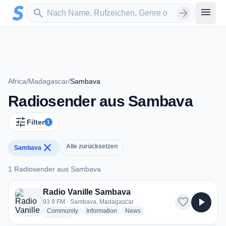
Zum Hauptinhalt springen
Sender suchen
menu
search
arrow_forward
Africa
/
Madagascar
/
Sambava
Radiosender aus Sambava
tune
Filter
1
close
Alle zurücksetzen
Sambava
1 Radiosender aus Sambava
1 Radiosender aus Sambava
Radio Vanille Sambava
favorite
play_arrow
93.9 FM · Sambava, Madagascar
radio stations
radio stations
radio stations
Community
Information
News
more genres for Radio Vanille Sambava
+1
more