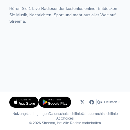
Hören Sie 1 Live-Radiosender kostenlos online. Entdecken
Sie Musik, Nachrichten, Sport und mehr aus aller Welt auf
Streema.
LADEN IM
JETZT BEI
Deutsch
App Store
Google Play
Nutzungsbedingungen
Datenschutzrichtlinie
Urheberrechtsrichtlinie
(öffnet in neuem Tab)
AdChoices
© 2026 Streema, Inc. Alle Rechte vorbehalten