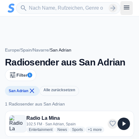
Zum Hauptinhalt springen
Sender suchen
menu
search
arrow_forward
Europe
/
Spain
/
Navarre
/
San Adrian
Radiosender aus San Adrian
tune
Filter
1
close
Alle zurücksetzen
San Adrian
1 Radiosender aus San Adrian
1 Radiosender aus San Adrian
Radio La Mina
favorite
play_arrow
102.5 FM · San Adrian, Spain
radio stations
radio stations
radio stations
more genres for Radio La M
Entertainment
News
Sports
+1
more