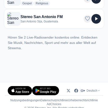
radio stations
radio stations
Gospel
Religious
Stereo San Antonio FM
favorite
play_arrow
San Antonio Sija, Guatemala
Hören Sie 2 Live-Radiosender kostenlos online. Entdecken
Sie Musik, Nachrichten, Sport und mehr aus aller Welt auf
Streema.
LADEN IM
JETZT BEI
Deutsch
App Store
Google Play
Nutzungsbedingungen
Datenschutzrichtlinie
Urheberrechtsrichtlinie
(öffnet in neuem Tab)
AdChoices