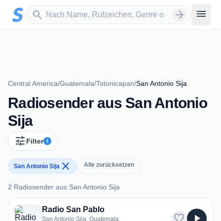
Zum Hauptinhalt springen
Sender suchen
menu
search
arrow_forward
Central America
/
Guatemala
/
Totonicapan
/
San Antonio Sija
Radiosender aus San Antonio
Sija
tune
Filter
1
close
Alle zurücksetzen
San Antonio Sija
2 Radiosender aus San Antonio Sija
2 Radiosender aus San Antonio Sija
Radio San Pablo
favorite
play_arrow
San Antonio Sija, Guatemala