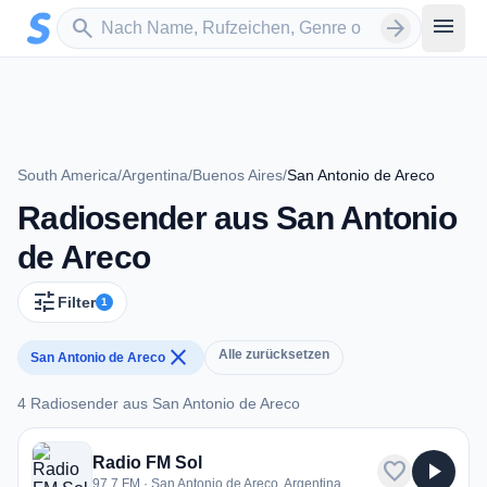
Zum Hauptinhalt springen
Sender suchen
menu
search
arrow_forward
South America
/
Argentina
/
Buenos Aires
/
San Antonio de Areco
Radiosender aus San Antonio
de Areco
tune
Filter
1
close
Alle zurücksetzen
San Antonio de Areco
4 Radiosender aus San Antonio de Areco
4 Radiosender aus San Antonio de Areco
Radio FM Sol
favorite
play_arrow
97.7 FM · San Antonio de Areco, Argentina