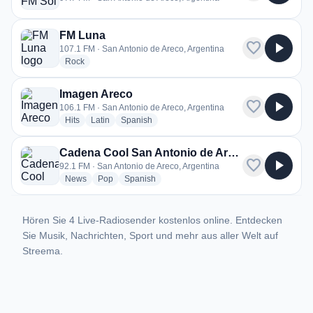
FM Luna
favorite
play_arrow
107.1 FM · San Antonio de Areco, Argentina
radio stations
Rock
Imagen Areco
favorite
play_arrow
106.1 FM · San Antonio de Areco, Argentina
radio stations
radio stations
radio stations
Hits
Latin
Spanish
Cadena Cool San Antonio de Areco
favorite
play_arrow
92.1 FM · San Antonio de Areco, Argentina
radio stations
radio stations
radio stations
News
Pop
Spanish
Hören Sie 4 Live-Radiosender kostenlos online. Entdecken
Sie Musik, Nachrichten, Sport und mehr aus aller Welt auf
Streema.