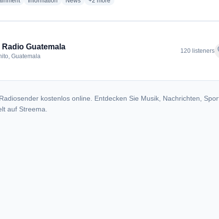
radio stations
radio stations
radio stations
more genres for Guacamaya FM
tainment
Information
News
+2
more
 Radio Guatemala
f
120 listeners
ito, Guatemala
Radiosender kostenlos online. Entdecken Sie Musik, Nachrichten, Spor
lt auf Streema.