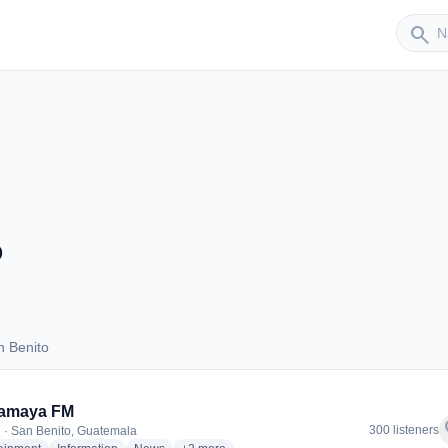
Sender
search
o
n Benito
San Benito
amaya FM
f
300 listeners
 · San Benito, Guatemala