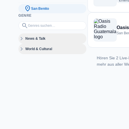
Enter
location_on
San Benito
GENRE
Genres suchen…
search
Oasis
San Ben
expand_more
News & Talk
expand_more
World & Cultural
Hören Sie 2 Live-
mehr aus aller We