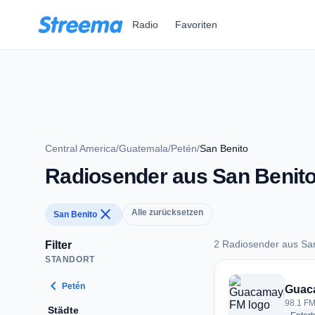
Zum Hauptinhalt springen
Radio
Favoriten
Central America
/
Guatemala
/
Petén
/
San Benito
Radiosender aus San Benit
close
Alle zurücksetzen
San Benito
2 Radiosender aus Sa
Filter
STANDORT
2 Radiosender aus 
chevron_left
Petén
Guac
98.1 FM
Städte