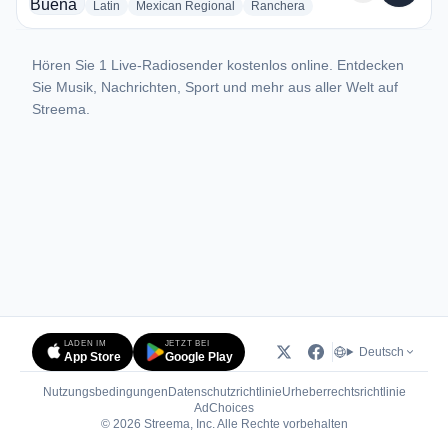
radio stations
radio stations
radio stations
Latin
Mexican Regional
Ranchera
Hören Sie 1 Live-Radiosender kostenlos online. Entdecken
Sie Musik, Nachrichten, Sport und mehr aus aller Welt auf
Streema.
LADEN IM
JETZT BEI
Deutsch
App Store
Google Play
Nutzungsbedingungen
Datenschutzrichtlinie
Urheberrechtsrichtlinie
(öffnet in neuem Tab)
AdChoices
© 2026 Streema, Inc. Alle Rechte vorbehalten