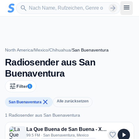
Zum Hauptinhalt springen
Sender suchen
menu
search
arrow_forward
North America
/
Mexico
/
Chihuahua
/
San Buenaventura
Radiosender aus San
Buenaventura
tune
Filter
1
close
Alle zurücksetzen
San Buenaventura
1 Radiosender aus San Buenaventura
1 Radiosender aus San Buenaventura
La Que Buena de San Buena - XHSBT
favorite
play_arrow
99.5 FM · San Buenaventura, Mexico