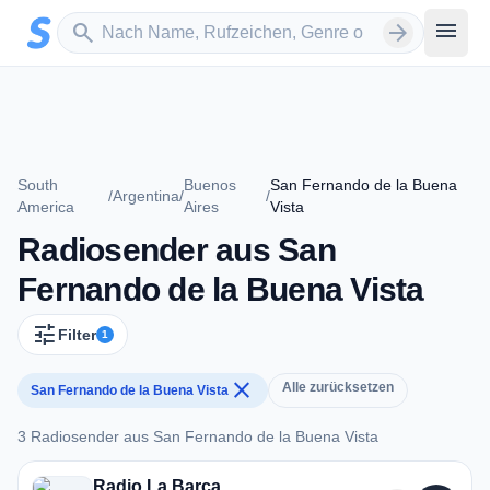
Zum Hauptinhalt springen
Sender suchen
menu
search
arrow_forward
South
Buenos
San Fernando de la Buena
/
Argentina
/
/
America
Aires
Vista
Radiosender aus San
Fernando de la Buena Vista
tune
Filter
1
close
Alle zurücksetzen
San Fernando de la Buena Vista
3 Radiosender aus San Fernando de la Buena Vista
3 Radiosender aus San Fernando de la Buena Vista
Radio La Barca