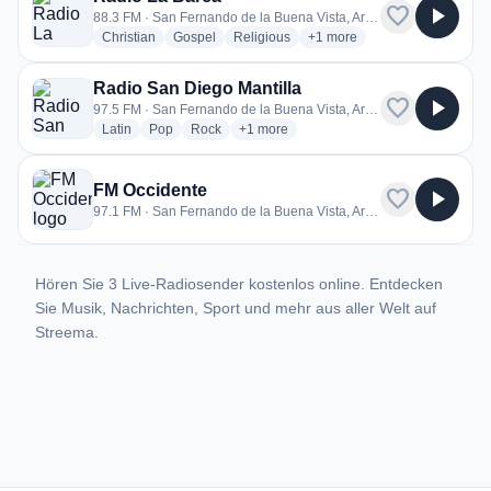
favorite
play_arrow
88.3 FM · San Fernando de la Buena Vista, Argentina
radio stations
radio stations
radio stations
more genres for Radio La B
Christian
Gospel
Religious
+1
more
Radio San Diego Mantilla
favorite
play_arrow
97.5 FM · San Fernando de la Buena Vista, Argentina
radio stations
radio stations
radio stations
more genres for Radio San Diego Manti
Latin
Pop
Rock
+1
more
FM Occidente
favorite
play_arrow
97.1 FM · San Fernando de la Buena Vista, Argentina
Hören Sie 3 Live-Radiosender kostenlos online. Entdecken
Sie Musik, Nachrichten, Sport und mehr aus aller Welt auf
Streema.