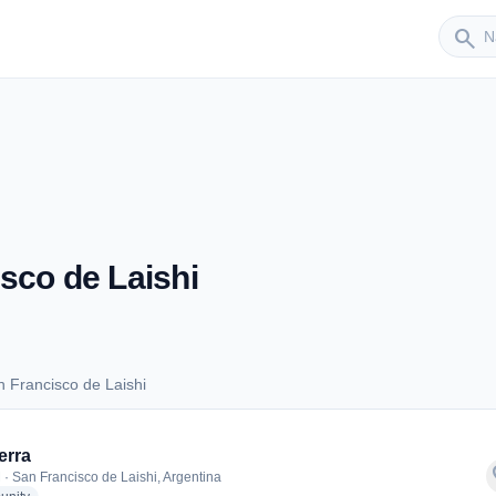
Sender
search
sco de Laishi
 Francisco de Laishi
an Francisco de Laishi
erra
f
 · San Francisco de Laishi, Argentina