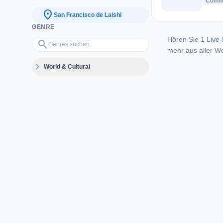
Commu
location_on
San Francisco de Laishi
GENRE
Hören Sie 1 Live-
Genres suchen…
search
mehr aus aller We
expand_more
World & Cultural