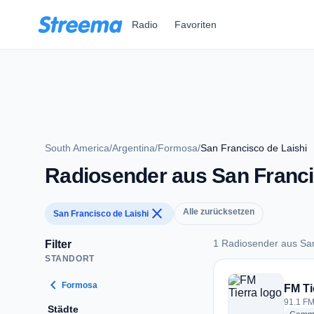
Zum Hauptinhalt springen
Radio
Favoriten
South America
/
Argentina
/
Formosa
/
San Francisco de Laishi
Radiosender aus San Franci
close
Alle zurücksetzen
San Francisco de Laishi
1 Radiosender aus San
Filter
STANDORT
1 Radiosender aus S
chevron_left
Formosa
FM Ti
91.1 FM
Städte