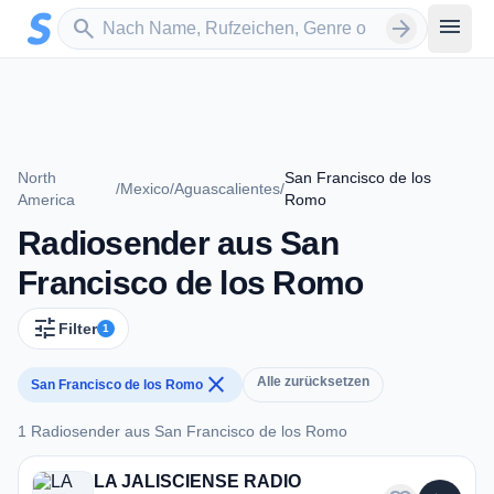
Zum Hauptinhalt springen
Sender suchen
menu
search
arrow_forward
North
San Francisco de los
/
Mexico
/
Aguascalientes
/
America
Romo
Radiosender aus San
Francisco de los Romo
tune
Filter
1
close
Alle zurücksetzen
San Francisco de los Romo
1 Radiosender aus San Francisco de los Romo
1 Radiosender aus San Francisco de los Romo
LA JALISCIENSE RADIO