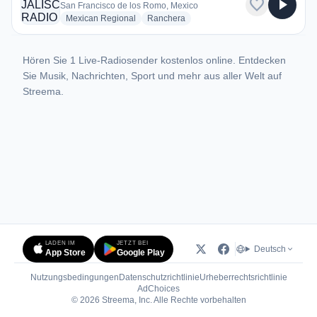
favorite
play_arrow
San Francisco de los Romo, Mexico
radio stations
radio stations
Mexican Regional
Ranchera
Hören Sie 1 Live-Radiosender kostenlos online. Entdecken
Sie Musik, Nachrichten, Sport und mehr aus aller Welt auf
Streema.
LADEN IM
JETZT BEI
Deutsch
App Store
Google Play
Nutzungsbedingungen
Datenschutzrichtlinie
Urheberrechtsrichtlinie
(öffnet in neuem Tab)
AdChoices
© 2026 Streema, Inc. Alle Rechte vorbehalten