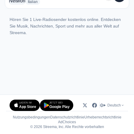
radio stations
Italian
Hören Sie 1 Live-Radiosender kostenlos online. Entdecken
Sie Musik, Nachrichten, Sport und mehr aus aller Welt auf
Streema.
LADEN IM
JETZT BEI
Deutsch
App Store
Google Play
Nutzungsbedingungen
Datenschutzrichtlinie
Urheberrechtsrichtlinie
(öffnet in neuem Tab)
AdChoices
© 2026 Streema, Inc. Alle Rechte vorbehalten