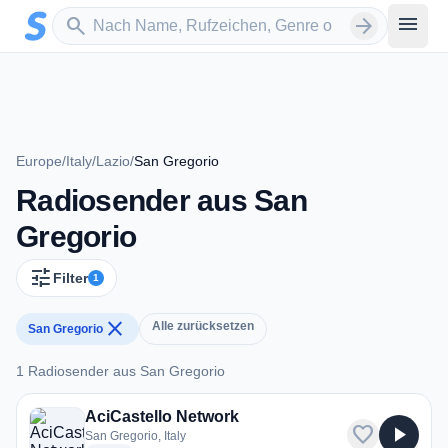
Zum Hauptinhalt springen
Sender suchen
menu
search
arrow_forward
Europe
/
Italy
/
Lazio
/
San Gregorio
Radiosender aus San
Gregorio
tune
Filter
1
close
Alle zurücksetzen
San Gregorio
1 Radiosender aus San Gregorio
1 Radiosender aus San Gregorio
AciCastello Network
favorite
play_arrow
San Gregorio, Italy