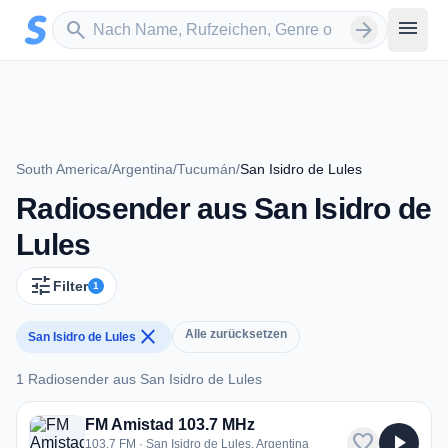
Zum Hauptinhalt springen
Sender suchen
menu
search
arrow_forward
South America
/
Argentina
/
Tucumán
/
San Isidro de Lules
Radiosender aus San Isidro de
Lules
tune
Filter
1
close
Alle zurücksetzen
San Isidro de Lules
1 Radiosender aus San Isidro de Lules
1 Radiosender aus San Isidro de Lules
FM Amistad 103.7 MHz
favorite
play_arrow
103.7 FM · San Isidro de Lules, Argentina