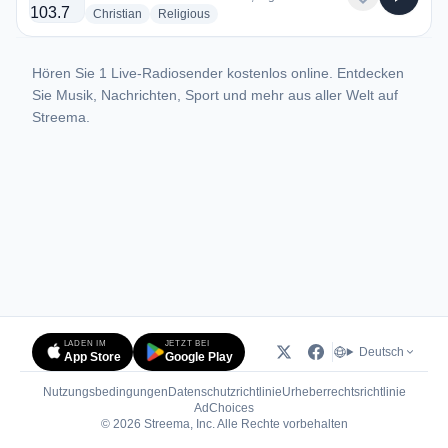
radio stations
radio stations
Christian
Religious
Hören Sie 1 Live-Radiosender kostenlos online. Entdecken
Sie Musik, Nachrichten, Sport und mehr aus aller Welt auf
Streema.
LADEN IM
JETZT BEI
Deutsch
App Store
Google Play
Nutzungsbedingungen
Datenschutzrichtlinie
Urheberrechtsrichtlinie
(öffnet in neuem Tab)
AdChoices
© 2026 Streema, Inc. Alle Rechte vorbehalten