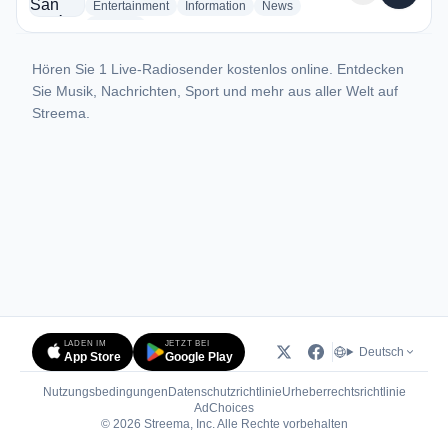
radio stations
radio stations
radio stations
Entertainment
Information
News
more genres for Radio San José
+2
more
Hören Sie 1 Live-Radiosender kostenlos online. Entdecken
Sie Musik, Nachrichten, Sport und mehr aus aller Welt auf
Streema.
LADEN IM
JETZT BEI
Deutsch
App Store
Google Play
Nutzungsbedingungen
Datenschutzrichtlinie
Urheberrechtsrichtlinie
(öffnet in neuem Tab)
AdChoices
© 2026 Streema, Inc. Alle Rechte vorbehalten