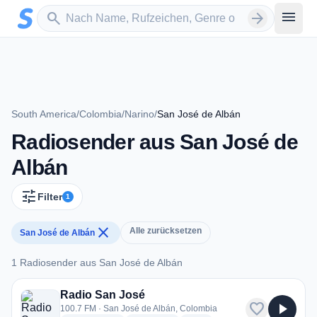
Zum Hauptinhalt springen
Sender suchen
menu
search
arrow_forward
South America
/
Colombia
/
Narino
/
San José de Albán
Radiosender aus San José de
Albán
tune
Filter
1
close
Alle zurücksetzen
San José de Albán
1 Radiosender aus San José de Albán
1 Radiosender aus San José de Albán
Radio San José
favorite
play_arrow
100.7 FM · San José de Albán, Colombia