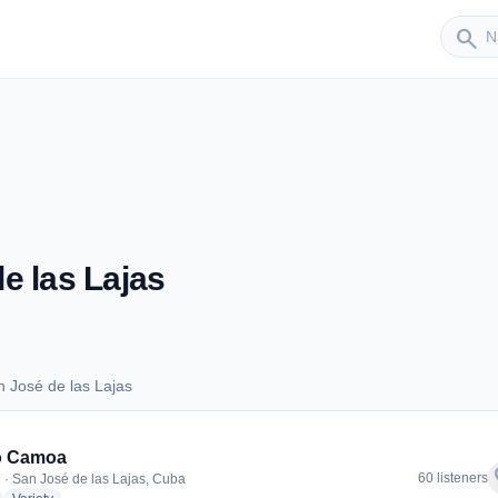
Sender
search
e las Lajas
 José de las Lajas
an José de las Lajas
o Camoa
f
60 listeners
 · San José de las Lajas, Cuba