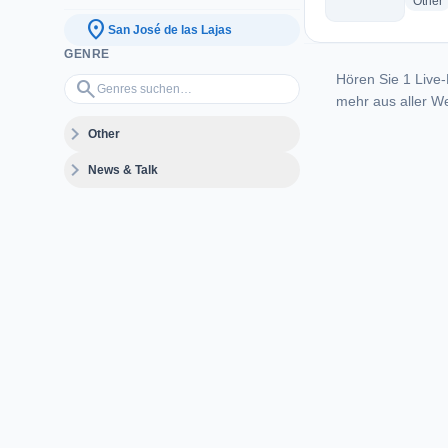
r
Other
location_on
San José de las Lajas
GENRE
Hören Sie 1 Live-
Genres suchen…
search
mehr aus aller We
expand_more
Other
expand_more
News & Talk