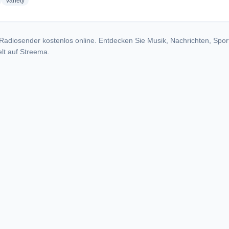
adio stations
radio stations
Variety
Radiosender kostenlos online. Entdecken Sie Musik, Nachrichten, Spor
lt auf Streema.