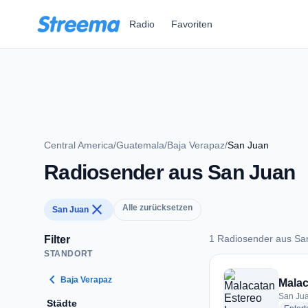
Zum Hauptinhalt springen
Radio
Favoriten
Central America
/
Guatemala
/
Baja Verapaz
/
San Juan
Radiosender aus San Juan
close
Alle zurücksetzen
San Juan
1 Radiosender aus Sa
Filter
STANDORT
1 Radiosender aus 
chevron_left
Baja Verapaz
Malac
San Ju
Städte