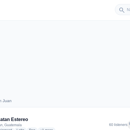
Sender
search
n Juan
San Juan
atan Estereo
f
60 listeners
an, Guatemala