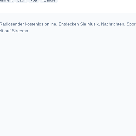
radio stations
radio stations
radio stations
more genres for Malacatan Estereo
tainment
Latin
Pop
+1
more
Radiosender kostenlos online. Entdecken Sie Musik, Nachrichten, Spor
lt auf Streema.