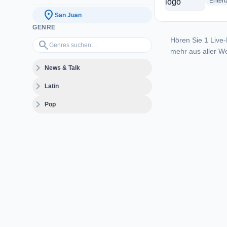
Enter
location_on
San Juan
GENRE
Hören Sie 1 Live-
Genres suchen…
search
mehr aus aller We
expand_more
News & Talk
expand_more
Latin
expand_more
Pop