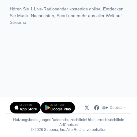
Hören Sie 1 Live-Radiosender kostenlos online. Entdecken
Sie Musik, Nachrichten, Sport und mehr aus aller Welt auf
Streema.
LADEN IM
JETZT BEI
Deutsch
App Store
Google Play
Nutzungsbedingungen
Datenschutzrichtlinie
Urheberrechtsrichtlinie
(öffnet in neuem Tab)
AdChoices
© 2026 Streema, Inc. Alle Rechte vorbehalten