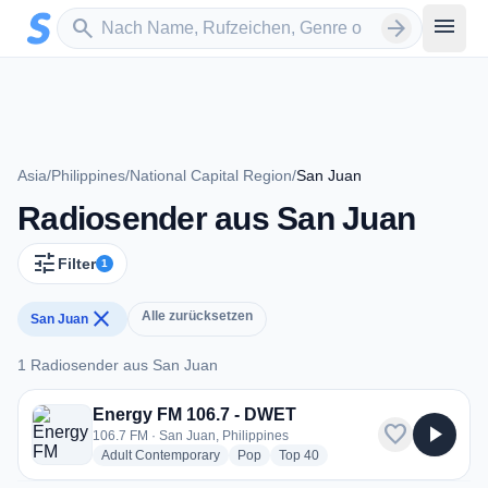
Zum Hauptinhalt springen
Sender suchen
menu
search
arrow_forward
Asia
/
Philippines
/
National Capital Region
/
San Juan
Radiosender aus San Juan
tune
Filter
1
close
Alle zurücksetzen
San Juan
1 Radiosender aus San Juan
1 Radiosender aus San Juan
Energy FM 106.7 - DWET
favorite
play_arrow
106.7 FM · San Juan, Philippines
radio stations
radio stations
radio stations
Adult Contemporary
Pop
Top 40