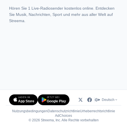
Hören Sie 1 Live-Radiosender kostenlos online. Entdecken
Sie Musik, Nachrichten, Sport und mehr aus aller Welt auf
Streema.
LADEN IM
JETZT BEI
Deutsch
App Store
Google Play
Nutzungsbedingungen
Datenschutzrichtlinie
Urheberrechtsrichtlinie
(öffnet in neuem Tab)
AdChoices
© 2026 Streema, Inc. Alle Rechte vorbehalten