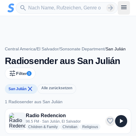
Zum Hauptinhalt springen
Sender suchen
menu
search
arrow_forward
Central America
/
El Salvador
/
Sonsonate Department
/
San Julián
Radiosender aus San Julián
tune
Filter
1
close
Alle zurücksetzen
San Julián
1 Radiosender aus San Julián
1 Radiosender aus San Julián
Radio Redencion
favorite
play_arrow
96.5 FM · San Julián, El Salvador
radio stations
radio stations
radio stations
Children & Family
Christian
Religious