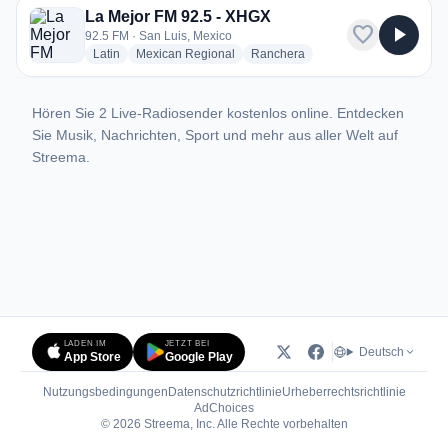
La Mejor FM 92.5 - XHGX
favorite
play_arrow
92.5 FM · San Luis, Mexico
radio stations
radio stations
radio stations
Latin
Mexican Regional
Ranchera
Hören Sie 2 Live-Radiosender kostenlos online. Entdecken
Sie Musik, Nachrichten, Sport und mehr aus aller Welt auf
Streema.
LADEN IM
JETZT BEI
Deutsch
App Store
Google Play
Nutzungsbedingungen
Datenschutzrichtlinie
Urheberrechtsrichtlinie
(öffnet in neuem Tab)
AdChoices
© 2026 Streema, Inc. Alle Rechte vorbehalten