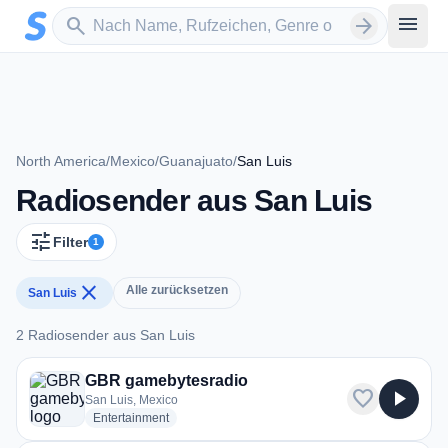
Zum Hauptinhalt springen
Sender suchen
menu
search
arrow_forward
North America
/
Mexico
/
Guanajuato
/
San Luis
Radiosender aus San Luis
tune
Filter
1
close
Alle zurücksetzen
San Luis
2 Radiosender aus San Luis
2 Radiosender aus San Luis
GBR gamebytesradio
favorite
play_arrow
San Luis, Mexico
radio stations
Entertainment