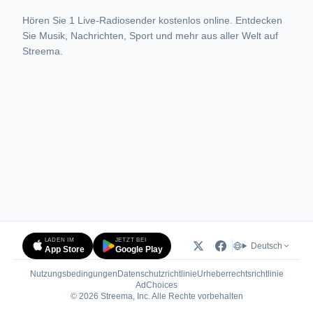
Hören Sie 1 Live-Radiosender kostenlos online. Entdecken
Sie Musik, Nachrichten, Sport und mehr aus aller Welt auf
Streema.
LADEN IM
JETZT BEI
Deutsch
App Store
Google Play
Nutzungsbedingungen
Datenschutzrichtlinie
Urheberrechtsrichtlinie
(öffnet in neuem Tab)
AdChoices
© 2026 Streema, Inc. Alle Rechte vorbehalten