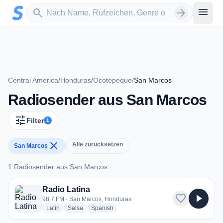
Zum Hauptinhalt springen
Sender suchen
menu
search
arrow_forward
Central America
/
Honduras
/
Ocotepeque
/
San Marcos
Radiosender aus San Marcos
tune
Filter
1
close
Alle zurücksetzen
San Marcos
1 Radiosender aus San Marcos
1 Radiosender aus San Marcos
Radio Latina
favorite
play_arrow
98.7 FM · San Marcos, Honduras
radio stations
radio stations
radio stations
Latin
Salsa
Spanish