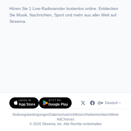
Hören Sie 1 Live-Radiosender kostenlos online. Entdecken
Sie Musik, Nachrichten, Sport und mehr aus aller Welt auf
Streema.
LADEN IM
JETZT BEI
Deutsch
App Store
Google Play
Nutzungsbedingungen
Datenschutzrichtlinie
Urheberrechtsrichtlinie
(öffnet in neuem Tab)
AdChoices
© 2026 Streema, Inc. Alle Rechte vorbehalten