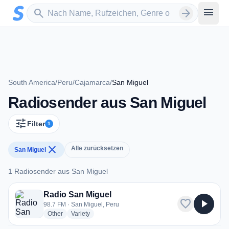
Zum Hauptinhalt springen
Sender suchen
menu
search
arrow_forward
South America
/
Peru
/
Cajamarca
/
San Miguel
Radiosender aus San Miguel
tune
Filter
1
close
Alle zurücksetzen
San Miguel
1 Radiosender aus San Miguel
1 Radiosender aus San Miguel
Radio San Miguel
favorite
play_arrow
98.7 FM · San Miguel, Peru
radio stations
radio stations
Other
Variety