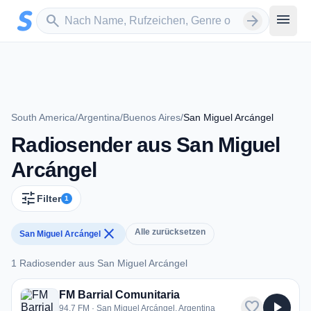
Zum Hauptinhalt springen
Sender suchen
menu
search
arrow_forward
South America
/
Argentina
/
Buenos Aires
/
San Miguel Arcángel
Radiosender aus San Miguel
Arcángel
tune
Filter
1
close
Alle zurücksetzen
San Miguel Arcángel
1 Radiosender aus San Miguel Arcángel
1 Radiosender aus San Miguel Arcángel
FM Barrial Comunitaria
favorite
play_arrow
94.7 FM · San Miguel Arcángel, Argentina