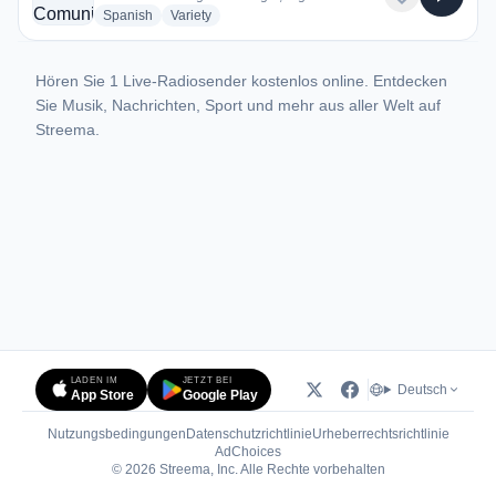
radio stations
radio stations
Spanish
Variety
Hören Sie 1 Live-Radiosender kostenlos online. Entdecken
Sie Musik, Nachrichten, Sport und mehr aus aller Welt auf
Streema.
LADEN IM
JETZT BEI
Deutsch
App Store
Google Play
Nutzungsbedingungen
Datenschutzrichtlinie
Urheberrechtsrichtlinie
(öffnet in neuem Tab)
AdChoices
© 2026 Streema, Inc. Alle Rechte vorbehalten