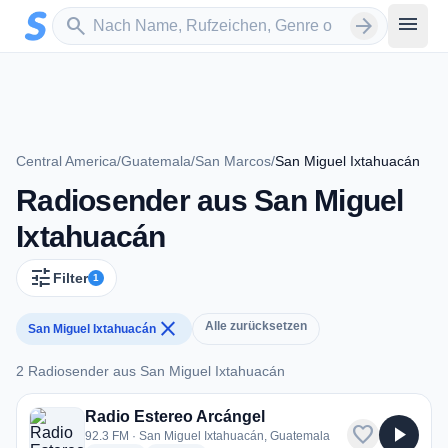
Zum Hauptinhalt springen
Sender suchen
menu
search
arrow_forward
Central America
/
Guatemala
/
San Marcos
/
San Miguel Ixtahuacán
Radiosender aus San Miguel
Ixtahuacán
tune
Filter
1
close
Alle zurücksetzen
San Miguel Ixtahuacán
2 Radiosender aus San Miguel Ixtahuacán
2 Radiosender aus San Miguel Ixtahuacán
Radio Estereo Arcángel
favorite
play_arrow
92.3 FM · San Miguel Ixtahuacán, Guatemala