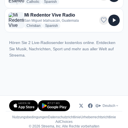
radio stations
radio stations
Catholic
Spanish
Mi Redentor Vive Radio
favorite
play_arrow
San Miguel Ixtahuacán, Guatemala
radio stations
radio stations
Christian
Spanish
Hören Sie 2 Live-Radiosender kostenlos online. Entdecken
Sie Musik, Nachrichten, Sport und mehr aus aller Welt auf
Streema.
LADEN IM
JETZT BEI
Deutsch
App Store
Google Play
Nutzungsbedingungen
Datenschutzrichtlinie
Urheberrechtsrichtlinie
(öffnet in neuem Tab)
AdChoices
© 2026 Streema, Inc. Alle Rechte vorbehalten