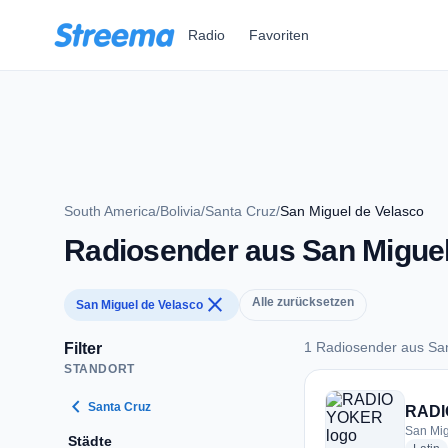
Zum Hauptinhalt springen
Radio
Favoriten
South America
/
Bolivia
/
Santa Cruz
/
San Miguel de Velasco
Radiosender aus San Miguel
close
Alle zurücksetzen
San Miguel de Velasco
1 Radiosender aus Sa
Filter
STANDORT
1 Radiosender aus 
chevron_left
Santa Cruz
RADI
San Mig
Städte