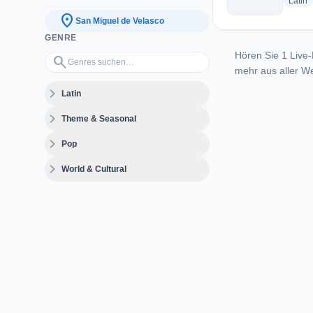
r
Latin
location_on
San Miguel de Velasco
GENRE
Hören Sie 1 Live-
Genres suchen…
search
mehr aus aller We
expand_more
Latin
expand_more
Theme & Seasonal
expand_more
Pop
expand_more
World & Cultural