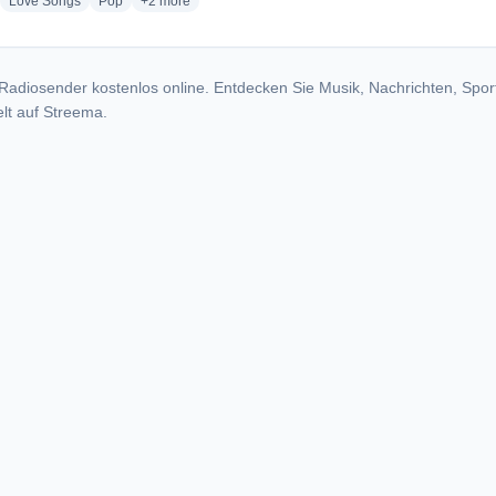
adio stations
radio stations
radio stations
more genres for RADIO YOKER
Love Songs
Pop
+2
more
Radiosender kostenlos online. Entdecken Sie Musik, Nachrichten, Spor
lt auf Streema.