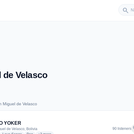
Sender
search
 de Velasco
n Miguel de Velasco
San Miguel de Velasco
O YOKER
f
90 listeners
uel de Velasco, Bolivia