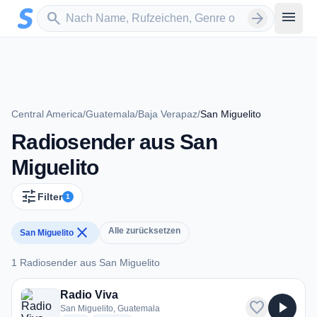
Zum Hauptinhalt springen
Sender suchen
menu
search
arrow_forward
Central America
/
Guatemala
/
Baja Verapaz
/
San Miguelito
Radiosender aus San
Miguelito
tune
Filter
1
close
Alle zurücksetzen
San Miguelito
1 Radiosender aus San Miguelito
1 Radiosender aus San Miguelito
Radio Viva
favorite
play_arrow
San Miguelito, Guatemala