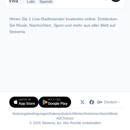
radio stations
radio stations
Latin
Spanish
Hören Sie 1 Live-Radiosender kostenlos online. Entdecken
Sie Musik, Nachrichten, Sport und mehr aus aller Welt auf
Streema.
LADEN IM
JETZT BEI
Deutsch
App Store
Google Play
Nutzungsbedingungen
Datenschutzrichtlinie
Urheberrechtsrichtlinie
(öffnet in neuem Tab)
AdChoices
© 2026 Streema, Inc. Alle Rechte vorbehalten