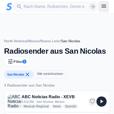
Zum Hauptinhalt springen
Sender suchen
menu
search
arrow_forward
North America
/
Mexico
/
Nuevo León
/
San Nicolas
Radiosender aus San Nicolas
tune
Filter
1
close
Alle zurücksetzen
San Nicolas
3 Radiosender aus San Nicolas
3 Radiosender aus San Nicolas
ABC Noticias Radio - XEVB
favorite
play_arrow
1310 AM · San Nicolas, Mexico
radio stations
radio stations
radio stations
Mexican Regional
News
Spanish