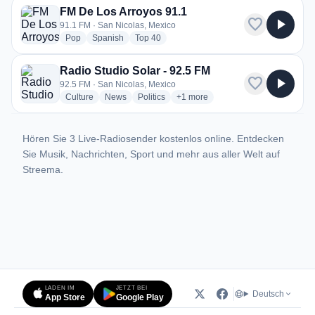
FM De Los Arroyos 91.1
favorite
play_arrow
91.1 FM · San Nicolas, Mexico
radio stations
radio stations
radio stations
Pop
Spanish
Top 40
Radio Studio Solar - 92.5 FM
favorite
play_arrow
92.5 FM · San Nicolas, Mexico
radio stations
radio stations
radio stations
more genres for Radio Studio Sol
Culture
News
Politics
+1
more
Hören Sie 3 Live-Radiosender kostenlos online. Entdecken
Sie Musik, Nachrichten, Sport und mehr aus aller Welt auf
Streema.
LADEN IM
JETZT BEI
Deutsch
App Store
Google Play