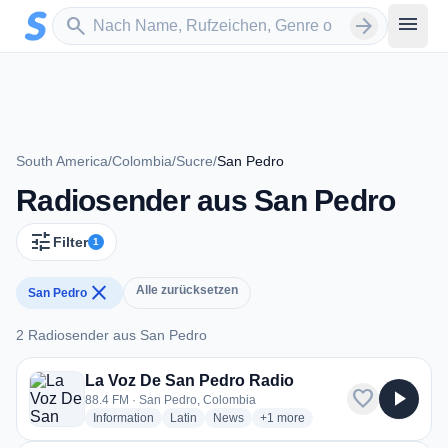
Zum Hauptinhalt springen
Sender suchen
menu
search
arrow_forward
South America
/
Colombia
/
Sucre
/
San Pedro
Radiosender aus San Pedro
tune
Filter
1
close
Alle zurücksetzen
San Pedro
2 Radiosender aus San Pedro
2 Radiosender aus San Pedro
La Voz De San Pedro Radio
favorite
play_arrow
88.4 FM · San Pedro, Colombia
radio stations
radio stations
radio stations
more genres for La Voz De San
Information
Latin
News
+1
more