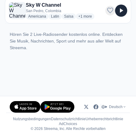
Sky W Channel
favorite
play_arrow
San Pedro, Colombia
radio stations
radio stations
radio stations
more genres for Sky W Channel
Americana
Latin
Salsa
+1
more
Hören Sie 2 Live-Radiosender kostenlos online. Entdecken
Sie Musik, Nachrichten, Sport und mehr aus aller Welt auf
Streema.
LADEN IM
JETZT BEI
Deutsch
App Store
Google Play
Nutzungsbedingungen
Datenschutzrichtlinie
Urheberrechtsrichtlinie
(öffnet in neuem Tab)
AdChoices
© 2026 Streema, Inc. Alle Rechte vorbehalten