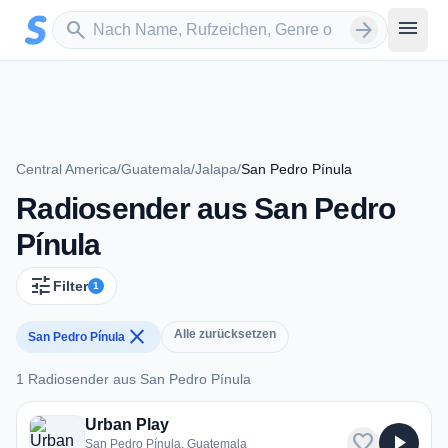
Zum Hauptinhalt springen
Sender suchen
menu
search
arrow_forward
Central America
/
Guatemala
/
Jalapa
/
San Pedro Pínula
Radiosender aus San Pedro
Pínula
tune
Filter
1
close
Alle zurücksetzen
San Pedro Pínula
1 Radiosender aus San Pedro Pínula
1 Radiosender aus San Pedro Pínula
Urban Play
favorite
play_arrow
San Pedro Pínula, Guatemala