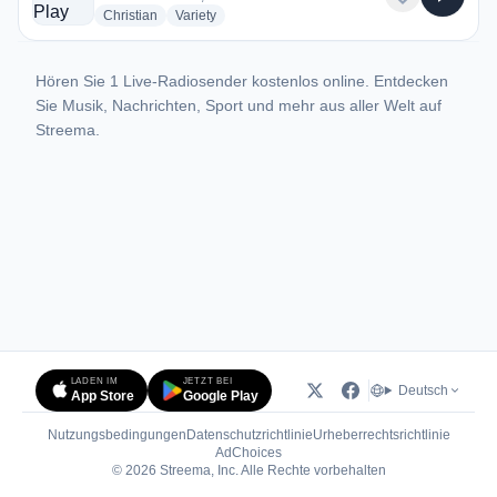
radio stations
radio stations
Christian
Variety
Hören Sie 1 Live-Radiosender kostenlos online. Entdecken
Sie Musik, Nachrichten, Sport und mehr aus aller Welt auf
Streema.
LADEN IM
JETZT BEI
Deutsch
App Store
Google Play
Nutzungsbedingungen
Datenschutzrichtlinie
Urheberrechtsrichtlinie
(öffnet in neuem Tab)
AdChoices
© 2026 Streema, Inc. Alle Rechte vorbehalten