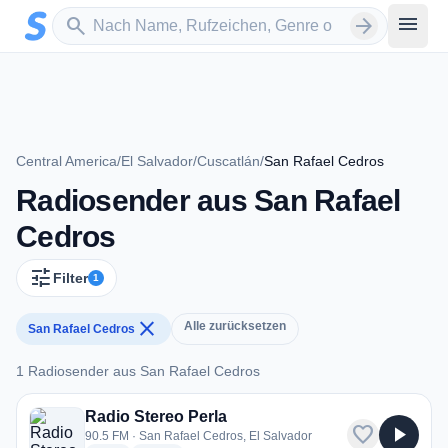
Zum Hauptinhalt springen
Sender suchen
menu
search
arrow_forward
Central America
/
El Salvador
/
Cuscatlán
/
San Rafael Cedros
Radiosender aus San Rafael
Cedros
tune
Filter
1
close
Alle zurücksetzen
San Rafael Cedros
1 Radiosender aus San Rafael Cedros
1 Radiosender aus San Rafael Cedros
Radio Stereo Perla
favorite
play_arrow
90.5 FM · San Rafael Cedros, El Salvador