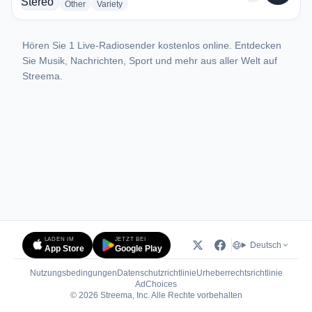
radio stations
radio stations
Other
Variety
Hören Sie 1 Live-Radiosender kostenlos online. Entdecken
Sie Musik, Nachrichten, Sport und mehr aus aller Welt auf
Streema.
LADEN IM
JETZT BEI
Deutsch
App Store
Google Play
Nutzungsbedingungen
Datenschutzrichtlinie
Urheberrechtsrichtlinie
(öffnet in neuem Tab)
AdChoices
© 2026 Streema, Inc. Alle Rechte vorbehalten