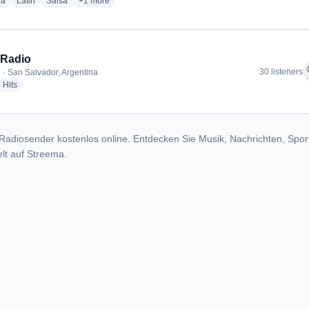
radio stations
radio stations
radio stations
more genres for FM DEL ESTE 98.1
ia
Latin
Salsa
+1
more
 Radio
f
30 listeners
 · San Salvador, Argentina
dio stations
radio stations
Hits
Radiosender kostenlos online. Entdecken Sie Musik, Nachrichten, Spor
lt auf Streema.