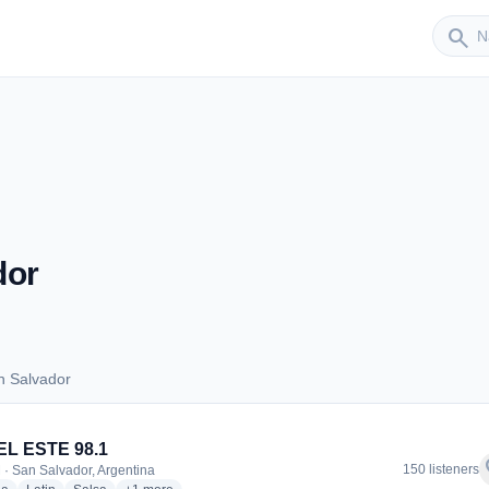
Sender
search
dor
n Salvador
San Salvador
EL ESTE 98.1
f
150 listeners
 · San Salvador, Argentina