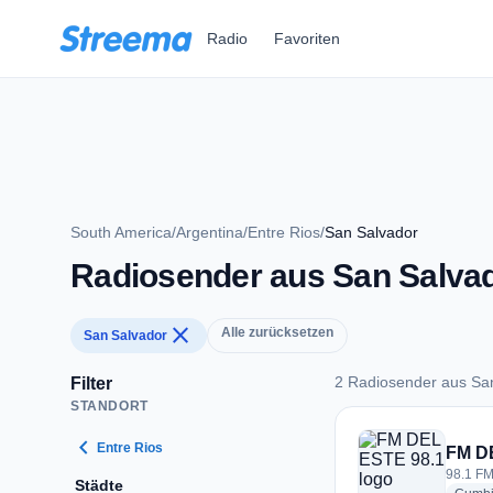
Zum Hauptinhalt springen
Radio
Favoriten
South America
/
Argentina
/
Entre Rios
/
San Salvador
Radiosender aus San Salva
close
Alle zurücksetzen
San Salvador
2 Radiosender aus Sa
Filter
STANDORT
2 Radiosender aus 
chevron_left
Entre Rios
FM D
98.1 FM
Städte