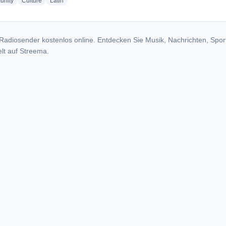
radio stations
radio stations
radio stations
nity
Culture
Latin
Radiosender kostenlos online. Entdecken Sie Musik, Nachrichten, Spor
lt auf Streema.