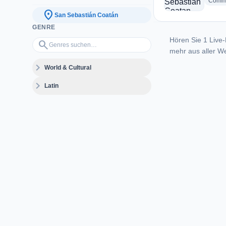
Commu
location_on
San Sebastián Coatán
GENRE
Hören Sie 1 Live-
Genres suchen…
search
mehr aus aller We
expand_more
World & Cultural
expand_more
Latin