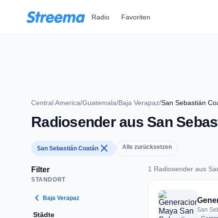
Zum Hauptinhalt springen
Radio
Favoriten
Central America
/
Guatemala
/
Baja Verapaz
/
San Sebastián Co
Radiosender aus San Sebas
close
Alle zurücksetzen
San Sebastián Coatán
1 Radiosender aus Sa
Filter
STANDORT
1 Radiosender aus 
chevron_left
Baja Verapaz
Gener
San Seb
Städte