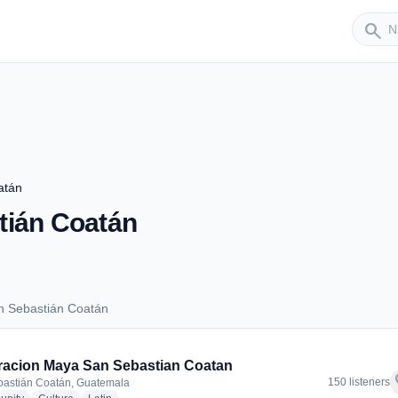
Sender
search
atán
tián Coatán
n Sebastián Coatán
San Sebastián Coatán
acion Maya San Sebastian Coatan
f
150 listeners
astián Coatán, Guatemala