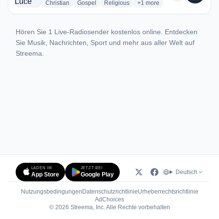
radio stations
radio stations
radio stations
more genres for Radio Luce
Christian
Gospel
Religious
+1
more
Hören Sie 1 Live-Radiosender kostenlos online. Entdecken
Sie Musik, Nachrichten, Sport und mehr aus aller Welt auf
Streema.
LADEN IM
JETZT BEI
Deutsch
App Store
Google Play
Nutzungsbedingungen
Datenschutzrichtlinie
Urheberrechtsrichtlinie
(öffnet in neuem Tab)
AdChoices
© 2026 Streema, Inc. Alle Rechte vorbehalten