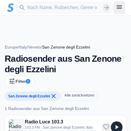
Zum Hauptinhalt springen
Sender suchen
menu
search
arrow_forward
Europe
/
Italy
/
Veneto
/
San Zenone degli Ezzelini
Radiosender aus San Zenone
degli Ezzelini
tune
Filter
1
close
Alle zurücksetzen
San Zenone degli Ezzelini
1 Radiosender aus San Zenone degli Ezzelini
1 Radiosender aus San Zenone degli Ezzelini
Radio Luce 103.3
favorite
play_arrow
103.3 FM · San Zenone degli Ezzelini, Italy