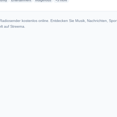
radio stations
radio stations
radio stations
more genres for Sandy Lake Radio
nity
Entertainment
Indigenous
+3
more
Radiosender kostenlos online. Entdecken Sie Musik, Nachrichten, Spor
lt auf Streema.