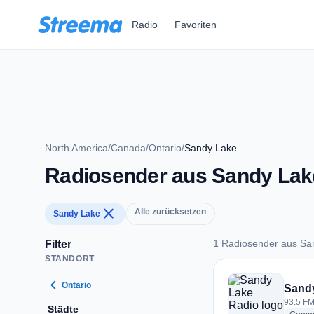
Zum Hauptinhalt springen
Radio
Favoriten
North America
/
Canada
/
Ontario
/
Sandy Lake
Radiosender aus Sandy Lak
close
Alle zurücksetzen
Sandy Lake
1 Radiosender aus Sa
Filter
STANDORT
1 Radiosender aus 
chevron_left
Ontario
Sand
93.5 FM
Städte