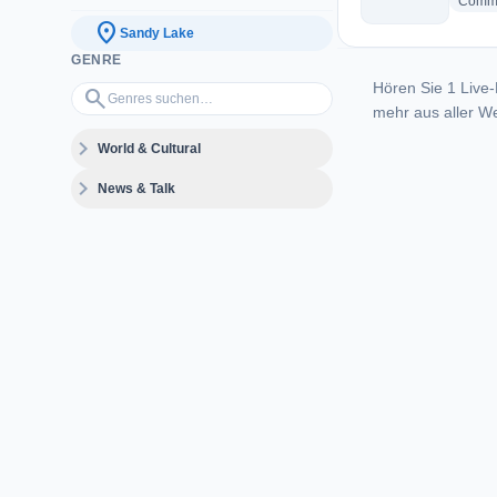
Commu
location_on
Sandy Lake
GENRE
Hören Sie 1 Live-
Genres suchen…
search
mehr aus aller We
expand_more
World & Cultural
expand_more
News & Talk