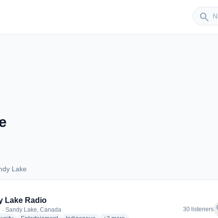
Sender
search
e
ndy Lake
Sandy Lake
y Lake Radio
f
30 listeners
 · Sandy Lake, Canada