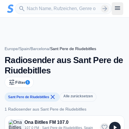
Zum Hauptinhalt springen
Sender suchen
menu
search
arrow_forward
Europe
/
Spain
/
Barcelona
/
Sant Pere de Riudebitlles
Radiosender aus Sant Pere de
Riudebitlles
tune
Filter
1
close
Alle zurücksetzen
Sant Pere de Riudebitlles
1 Radiosender aus Sant Pere de Riudebitlles
1 Radiosender aus Sant Pere de Riudebitlles
Ona Bitlles FM 107.0
favorite
play_arrow
107.0 FM · Sant Pere de Riudebitlles, Spain