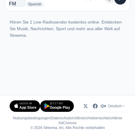
radio stations
Spanish
Hören Sie 1 Live-Radiosender kostenlos online. Entdecken
Sie Musik, Nachrichten, Sport und mehr aus aller Welt auf
Streema.
LADEN IM
JETZT BEI
Deutsch
App Store
Google Play
Nutzungsbedingungen
Datenschutzrichtlinie
Urheberrechtsrichtlinie
(öffnet in neuem Tab)
AdChoices
© 2026 Streema, Inc. Alle Rechte vorbehalten